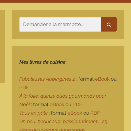
Rechercher
Recherch
Mes livres de cuisine
Fabuleuses Aubergines 2
: format
eBook
ou
PDF
À la folie, quinze duos gourmands pour
Noël
: format
eBook
ou
PDF
Tous en pâte
: format
eBook
ou
PDF
Un peu, beaucoup, passionnément…, 25
idées de cadeaux gourmands
: