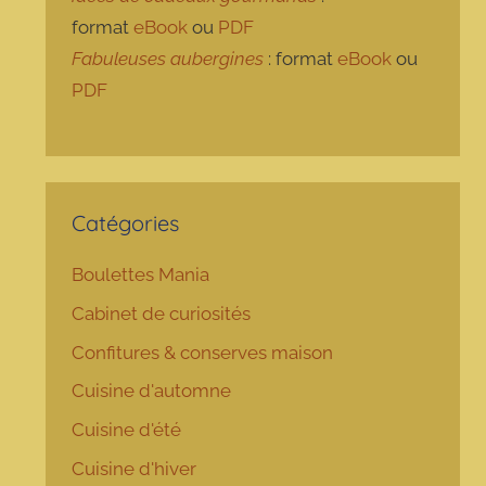
format
eBook
ou
PDF
Fabuleuses aubergines
: format
eBook
ou
PDF
Catégories
Boulettes Mania
Cabinet de curiosités
Confitures & conserves maison
Cuisine d'automne
Cuisine d'été
Cuisine d'hiver