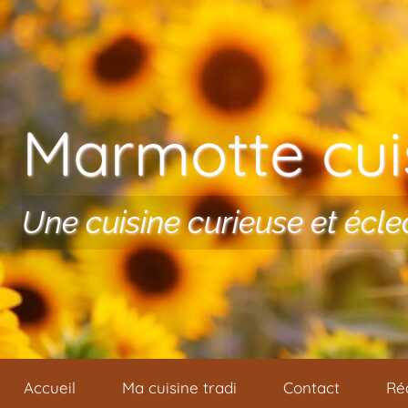
Aller au contenu
Marmotte cuis
Une cuisine curieuse et écle
Accueil
Ma cuisine tradi
Contact
Ré