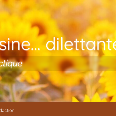
ine… dilettante
ctique
daction