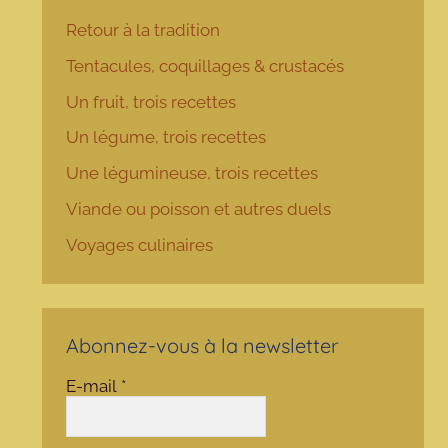
Retour à la tradition
Tentacules, coquillages & crustacés
Un fruit, trois recettes
Un légume, trois recettes
Une légumineuse, trois recettes
Viande ou poisson et autres duels
Voyages culinaires
Abonnez-vous à la newsletter
E-mail
*