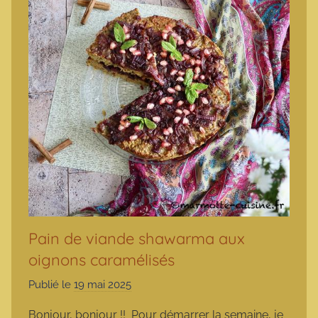
Pain de viande shawarma aux
oignons caramélisés
Publié le
19 mai 2025
p
a
Bonjour, bonjour !! Pour démarrer la semaine, je