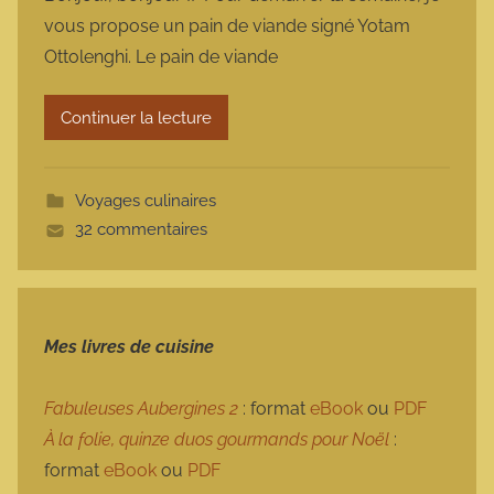
r
vous propose un pain de viande signé Yotam
m
Ottolenghi. Le pain de viande
a
r
Continuer la lecture
m
o
t
Voyages culinaires
t
32 commentaires
e
Mes livres de cuisine
Fabuleuses Aubergines 2
: format
eBook
ou
PDF
À la folie, quinze duos gourmands pour Noël
:
format
eBook
ou
PDF