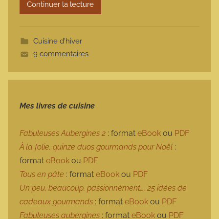
Continuer la lecture
m
o
t
Cuisine d'hiver
t
9 commentaires
e
Mes livres de cuisine
Fabuleuses Aubergines 2
: format
eBook
ou
PDF
À la folie, quinze duos gourmands pour Noël
:
format
eBook
ou
PDF
Tous en pâte
: format
eBook
ou
PDF
Un peu, beaucoup, passionnément…, 25 idées de
cadeaux gourmands
: format
eBook
ou
PDF
Fabuleuses aubergines
: format
eBook
ou
PDF