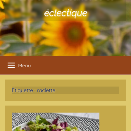
éclectique
Menu
Étiquette :
raclette