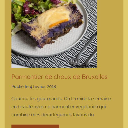
Parmentier de choux de Bruxelles
Publié le
4 février 2018
p
a
Coucou les gourmands, On termine la semaine
r
en beauté avec ce parmentier végétarien qui
m
combine mes deux légumes favoris du
a
r