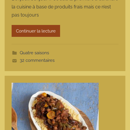
r
la cuisine à base de produits frais mais ce n’est
m
pas toujours
a
r
Continuer la lecture
m
o
t
Quatre saisons
t
32 commentaires
e