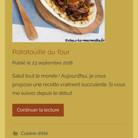
Ratatouille au four
Publié le
23 septembre 2018
p
a
Salut tout le monde ! Aujourd’hui, je vous
r
propose une recette vraiment succulente. Si vous
m
me suivez depuis le début
a
r
Continuer la lecture
m
o
t
Cuisine d'été
t