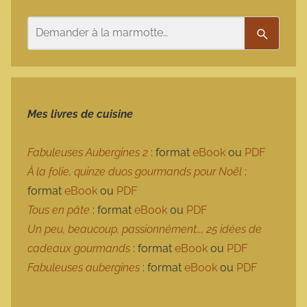
Rechercher
Recherc
Mes livres de cuisine
Fabuleuses Aubergines 2
: format
eBook
ou
PDF
À la folie, quinze duos gourmands pour Noël
:
format
eBook
ou
PDF
Tous en pâte
: format
eBook
ou
PDF
Un peu, beaucoup, passionnément…, 25 idées de
cadeaux gourmands
: format
eBook
ou
PDF
Fabuleuses aubergines
: format
eBook
ou
PDF