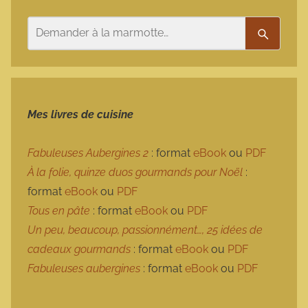
Rechercher
Recherc
Mes livres de cuisine
Fabuleuses Aubergines 2
: format
eBook
ou
PDF
À la folie, quinze duos gourmands pour Noël
:
format
eBook
ou
PDF
Tous en pâte
: format
eBook
ou
PDF
Un peu, beaucoup, passionnément…, 25 idées de
cadeaux gourmands
: format
eBook
ou
PDF
Fabuleuses aubergines
: format
eBook
ou
PDF