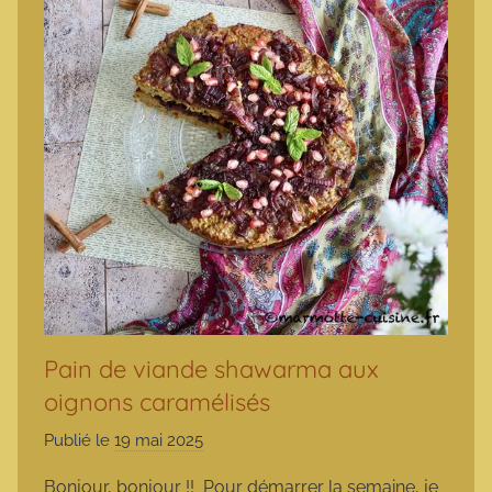
Pain de viande shawarma aux
oignons caramélisés
Publié le
19 mai 2025
p
a
Bonjour, bonjour !! Pour démarrer la semaine, je