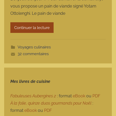
r
vous propose un pain de viande signé Yotam
m
Ottolenghi. Le pain de viande
a
r
Continuer la lecture
m
o
t
Voyages culinaires
t
32 commentaires
e
Mes livres de cuisine
Fabuleuses Aubergines 2
: format
eBook
ou
PDF
À la folie, quinze duos gourmands pour Noël
:
format
eBook
ou
PDF