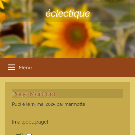
éclectique
Menu
Page MailPoet
Publié le
13 mai 2025
par
marmotte
[mailpoet_page]