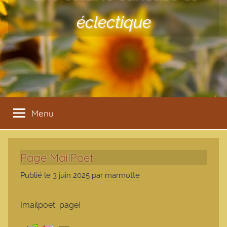
éclectique
Menu
Page MailPoet
Publié le
3 juin 2025
par
marmotte
[mailpoet_page]