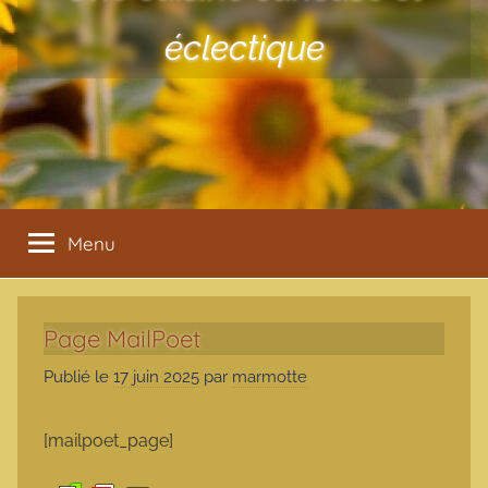
éclectique
Menu
Page MailPoet
Publié le
17 juin 2025
par
marmotte
[mailpoet_page]