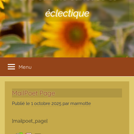
éclectique
Menu
MailPoet Page
Publié le
1 octobre 2025
par
marmotte
[mailpoet_page]