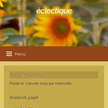
éclectique
Menu
Page MailPoet
Publié le
7 janvier 2025
par
marmotte
[mailpoet_page]