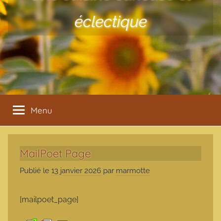
éclectique
Menu
MailPoet Page
Publié le
13 janvier 2026
par
marmotte
[mailpoet_page]