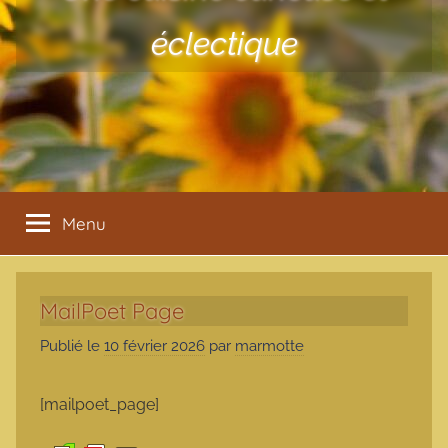
éclectique
Menu
MailPoet Page
Publié le
10 février 2026
par
marmotte
[mailpoet_page]