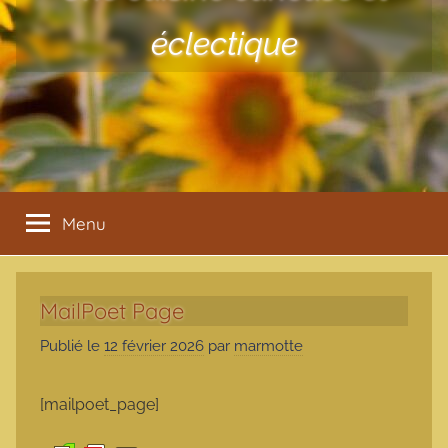
éclectique
Menu
MailPoet Page
Publié le
12 février 2026
par
marmotte
[mailpoet_page]