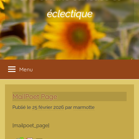
éclectique
Menu
MailPoet Page
Publié le
25 février 2026
par
marmotte
[mailpoet_page]