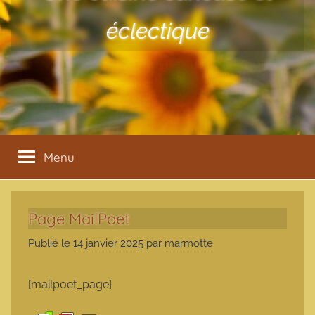
éclectique
Menu
Page MailPoet
Publié le
14 janvier 2025
par
marmotte
[mailpoet_page]