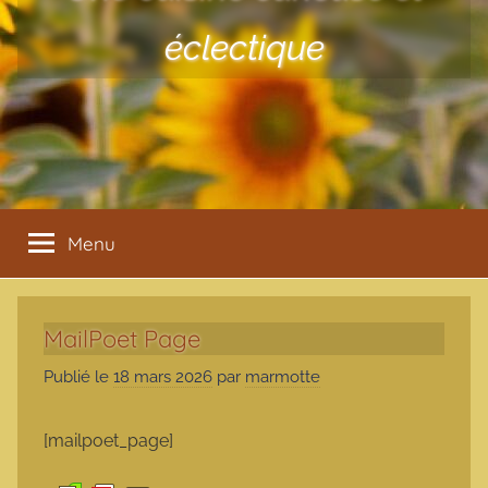
éclectique
Menu
MailPoet Page
Publié le
18 mars 2026
par
marmotte
[mailpoet_page]