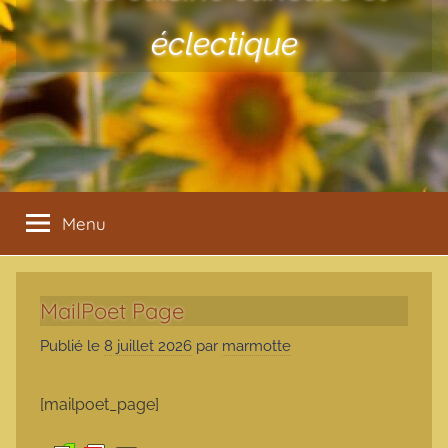
éclectique
Menu
MailPoet Page
Publié le
8 juillet 2026
par
marmotte
[mailpoet_page]