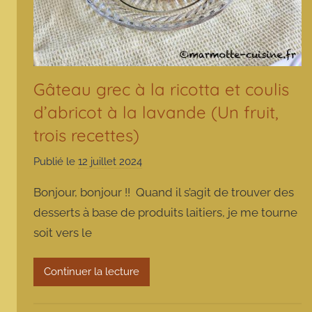
Gâteau grec à la ricotta et coulis
d’abricot à la lavande (Un fruit,
trois recettes)
Publié le
12 juillet 2024
p
a
Bonjour, bonjour !! Quand il s’agit de trouver des
r
desserts à base de produits laitiers, je me tourne
m
soit vers le
a
r
m
Continuer la lecture
o
t