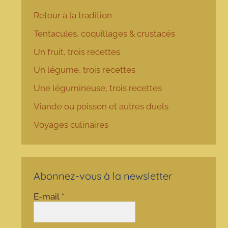
Retour à la tradition
Tentacules, coquillages & crustacés
Un fruit, trois recettes
Un légume, trois recettes
Une légumineuse, trois recettes
Viande ou poisson et autres duels
Voyages culinaires
Abonnez-vous à la newsletter
E-mail
*