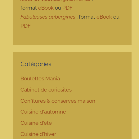
format
eBook
ou
PDF
Fabuleuses aubergines
: format
eBook
ou
PDF
Catégories
Boulettes Mania
Cabinet de curiosités
Confitures & conserves maison
Cuisine d'automne
Cuisine d'été
Cuisine d'hiver