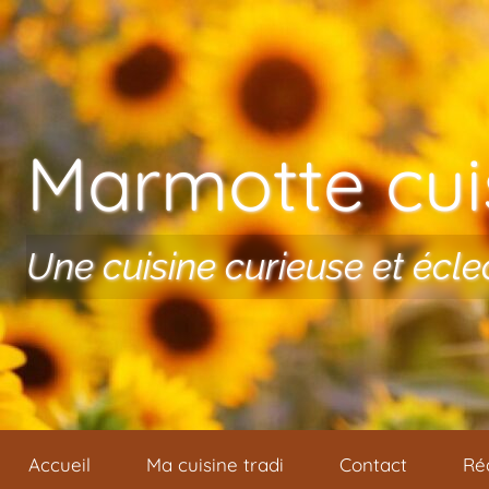
Aller au contenu
Marmotte cuis
Une cuisine curieuse et écle
Accueil
Ma cuisine tradi
Contact
Ré