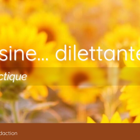
ine… dilettante
ctique
daction