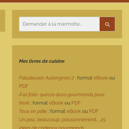
Rechercher
Recherch
Mes livres de cuisine
Fabuleuses Aubergines 2
: format
eBook
ou
PDF
À la folie, quinze duos gourmands pour
Noël
: format
eBook
ou
PDF
Tous en pâte
: format
eBook
ou
PDF
Un peu, beaucoup, passionnément…, 25
idées de cadeaux gourmands
: