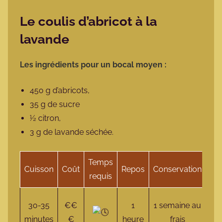
Le coulis d’abricot à la
lavande
Les ingrédients pour un bocal moyen :
450 g d’abricots,
35 g de sucre
½ citron,
3 g de lavande séchée.
Temps
Cuisson
Coût
Repos
Conservation
Spé
requis
Vég
30-35
€€
1
1 semaine au
minutes
€
heure
frais