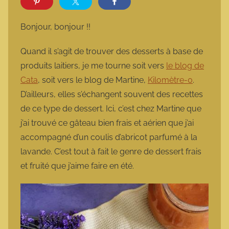
r
m
Bonjour, bonjour !!
a
r
Quand il s’agit de trouver des desserts à base de
m
produits laitiers, je me tourne soit vers
le blog de
o
Cata
, soit vers le blog de Martine,
Kilomètre-0
.
t
D’ailleurs, elles s’échangent souvent des recettes
t
de ce type de dessert. Ici, c’est chez Martine que
e
j’ai trouvé ce gâteau bien frais et aérien que j’ai
accompagné d’un coulis d’abricot parfumé à la
lavande. C’est tout à fait le genre de dessert frais
et fruité que j’aime faire en été.