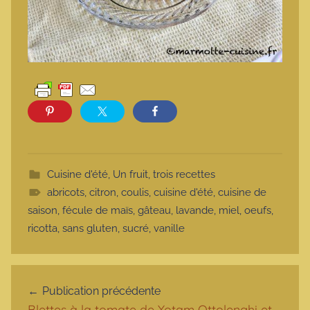
Cuisine d'été
,
Un fruit, trois recettes
abricots
,
citron
,
coulis
,
cuisine d'été
,
cuisine de
saison
,
fécule de maïs
,
gâteau
,
lavande
,
miel
,
oeufs
,
ricotta
,
sans gluten
,
sucré
,
vanille
Navigation de l’article
Publication précédente
Blettes à la tomate de Yotam Ottolenghi et