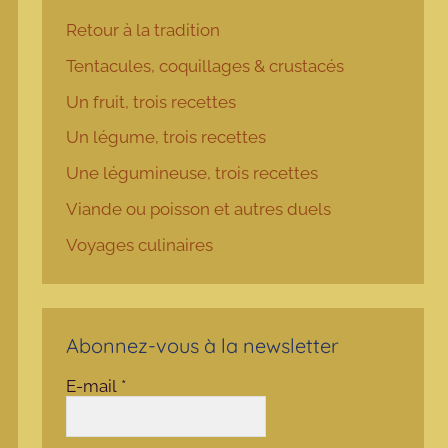
Retour à la tradition
Tentacules, coquillages & crustacés
Un fruit, trois recettes
Un légume, trois recettes
Une légumineuse, trois recettes
Viande ou poisson et autres duels
Voyages culinaires
Abonnez-vous à la newsletter
E-mail
*