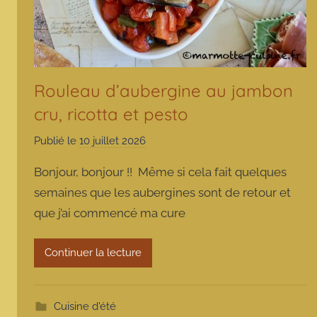
Rouleau d’aubergine au jambon
cru, ricotta et pesto
Publié le
10 juillet 2026
p
a
Bonjour, bonjour !! Même si cela fait quelques
r
semaines que les aubergines sont de retour et
m
que j’ai commencé ma cure
a
r
m
Continuer la lecture
o
t
t
Cuisine d'été