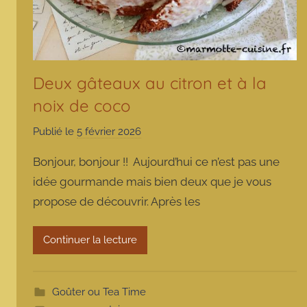
Deux gâteaux au citron et à la
noix de coco
Publié le
5 février 2026
p
a
Bonjour, bonjour !! Aujourd’hui ce n’est pas une
r
idée gourmande mais bien deux que je vous
m
propose de découvrir. Après les
a
r
m
Continuer la lecture
o
t
t
Goûter ou Tea Time