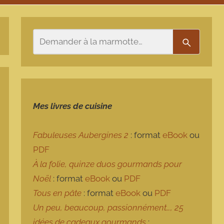
Rechercher
Recherch
Mes livres de cuisine
Fabuleuses Aubergines 2
: format
eBook
ou
PDF
À la folie, quinze duos gourmands pour
Noël
: format
eBook
ou
PDF
Tous en pâte
: format
eBook
ou
PDF
Un peu, beaucoup, passionnément…, 25
idées de cadeaux gourmands
: