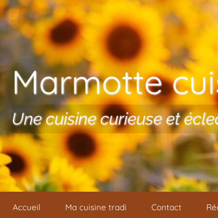
Aller au contenu
Marmotte cuis
Une cuisine curieuse et écle
Accueil
Ma cuisine tradi
Contact
Ré