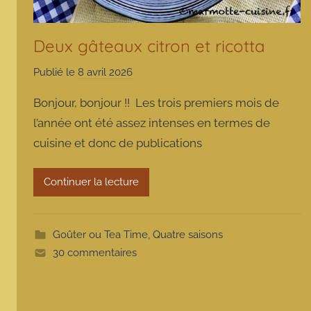
Deux gâteaux citron et ricotta
Publié le
8 avril 2026
p
a
Bonjour, bonjour !! Les trois premiers mois de
r
l’année ont été assez intenses en termes de
m
cuisine et donc de publications
a
r
m
Continuer la lecture
o
t
t
Goûter ou Tea Time
,
Quatre saisons
e
30 commentaires