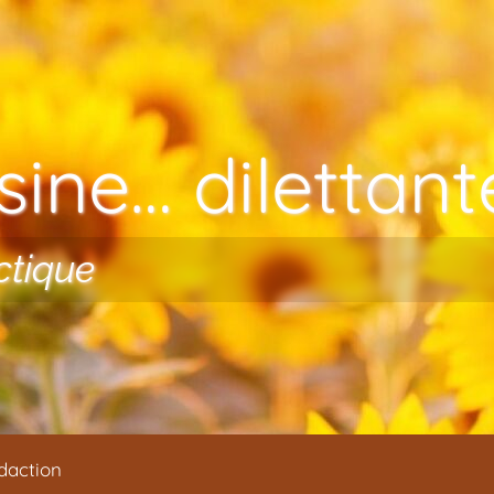
ine… dilettante
ctique
daction