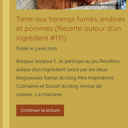
Tarte aux harengs fumés, endives
et pommes (Recette autour d’un
ingrédient #131)
Publié le
3 avril 2026
p
a
Bonjour, bonjour !! Je participe au jeu Recettes
r
autour d’un ingrédient lancé par les deux
m
blogueuses Samar du blog Mes Inspirations
a
Culinaires et Soulef du blog Amour de
r
m
cuisine. La marraine
o
t
Continuer la lecture
t
e