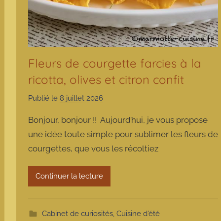
Fleurs de courgette farcies à la
ricotta, olives et citron confit
Publié le
8 juillet 2026
p
a
Bonjour, bonjour !! Aujourd’hui, je vous propose
r
une idée toute simple pour sublimer les fleurs de
m
courgettes, que vous les récoltiez
a
r
m
Continuer la lecture
o
t
t
Cabinet de curiosités
,
Cuisine d'été