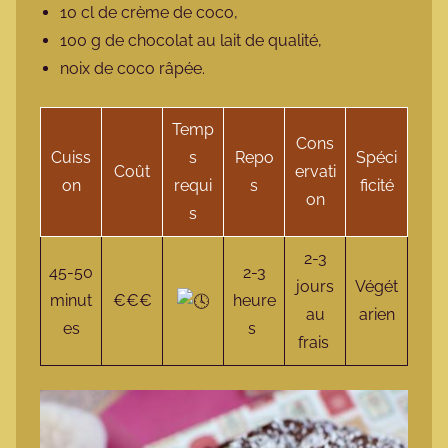
10 cl de crème de coco,
100 g de chocolat au lait de qualité,
noix de coco râpée.
Temp
Cons
Cuiss
s
Repo
Spéci
Coût
ervati
on
requi
s
ficité
on
s
2-3
45-50
2-3
jours
Végét
minut
€€€
heure
au
arien
es
s
frais