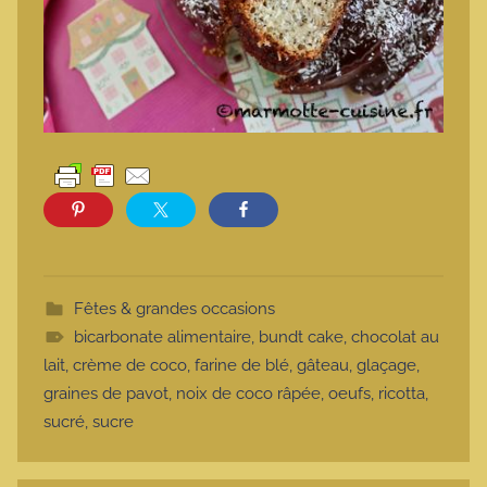
Fêtes & grandes occasions
bicarbonate alimentaire
,
bundt cake
,
chocolat au
lait
,
crème de coco
,
farine de blé
,
gâteau
,
glaçage
,
graines de pavot
,
noix de coco râpée
,
oeufs
,
ricotta
,
sucré
,
sucre