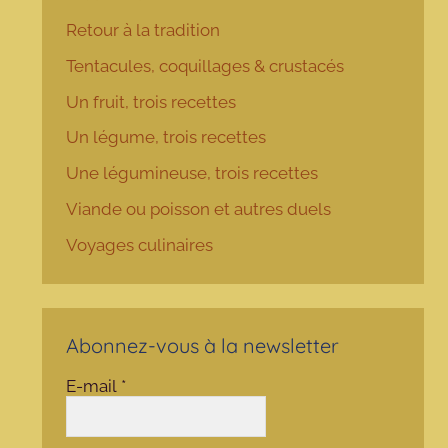
Retour à la tradition
Tentacules, coquillages & crustacés
Un fruit, trois recettes
Un légume, trois recettes
Une légumineuse, trois recettes
Viande ou poisson et autres duels
Voyages culinaires
Abonnez-vous à la newsletter
E-mail
*