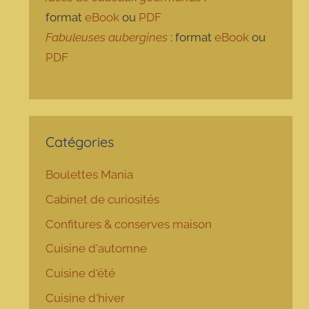
format
eBook
ou
PDF
Fabuleuses aubergines
: format
eBook
ou
PDF
Catégories
Boulettes Mania
Cabinet de curiosités
Confitures & conserves maison
Cuisine d'automne
Cuisine d'été
Cuisine d'hiver