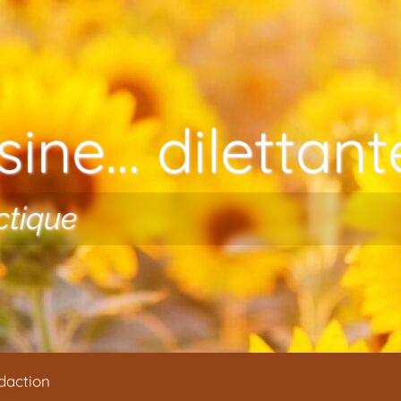
ine… dilettante
ctique
daction