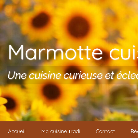
Aller au contenu
Marmotte cuis
Une cuisine curieuse et écle
Accueil
Ma cuisine tradi
Contact
Ré