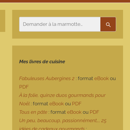
Rechercher
Recherch
Mes livres de cuisine
Fabuleuses Aubergines 2
: format
eBook
ou
PDF
À la folie, quinze duos gourmands pour
Noël
: format
eBook
ou
PDF
Tous en pâte
: format
eBook
ou
PDF
Un peu, beaucoup, passionnément…, 25
idées de cadeaux gourmands
: