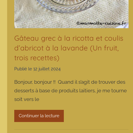
Gâteau grec à la ricotta et coulis
d’abricot à la lavande (Un fruit,
trois recettes)
Publié le
12 juillet 2024
p
a
Bonjour, bonjour !! Quand il s’agit de trouver des
r
desserts à base de produits laitiers, je me tourne
m
soit vers le
a
r
m
Continuer la lecture
o
t