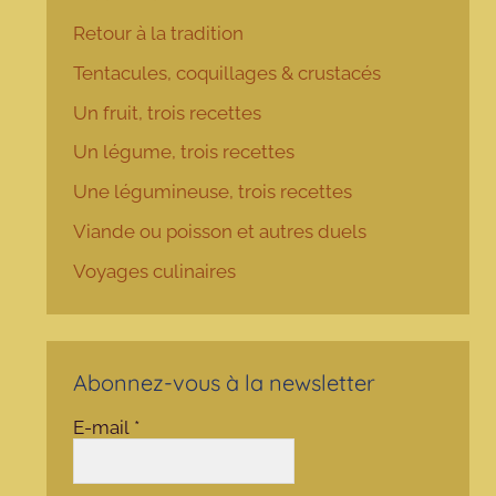
Retour à la tradition
Tentacules, coquillages & crustacés
Un fruit, trois recettes
Un légume, trois recettes
Une légumineuse, trois recettes
Viande ou poisson et autres duels
Voyages culinaires
Abonnez-vous à la newsletter
E-mail
*