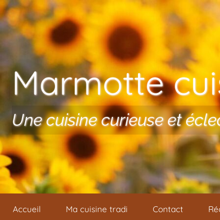
Aller au contenu
Marmotte cuis
Une cuisine curieuse et écle
Accueil
Ma cuisine tradi
Contact
Ré