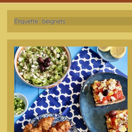
Étiquette :
beignets