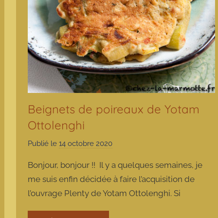
Beignets de poireaux de Yotam
Ottolenghi
Publié le
14 octobre 2020
p
a
Bonjour, bonjour !! Il y a quelques semaines, je
r
me suis enfin décidée à faire l’acquisition de
m
l’ouvrage Plenty de Yotam Ottolenghi. Si
a
r