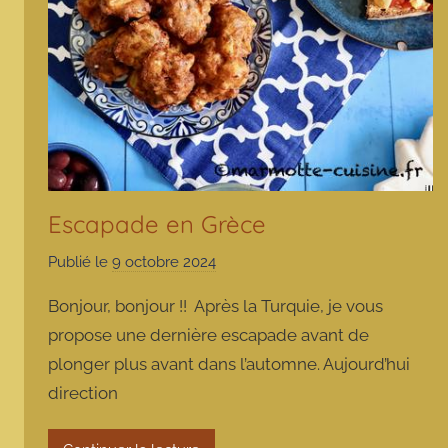
Escapade en Grèce
Publié le
9 octobre 2024
p
a
Bonjour, bonjour !! Après la Turquie, je vous
r
propose une dernière escapade avant de
m
plonger plus avant dans l’automne. Aujourd’hui
a
direction
r
m
o