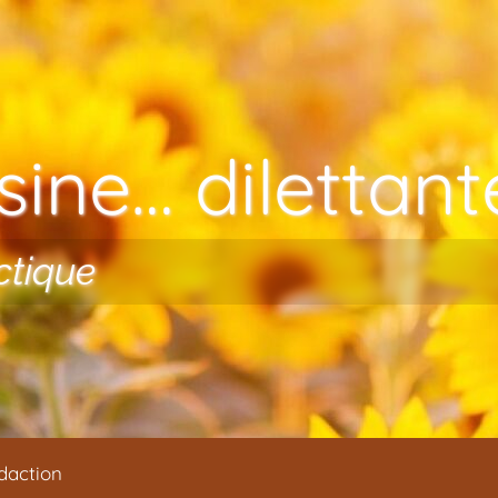
ine… dilettante
ctique
daction