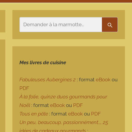
Rechercher
Recherch
Mes livres de cuisine
Fabuleuses Aubergines 2
: format
eBook
ou
PDF
À la folie, quinze duos gourmands pour
Noël
: format
eBook
ou
PDF
Tous en pâte
: format
eBook
ou
PDF
Un peu, beaucoup, passionnément…, 25
idées de cadeaux gourmands
: