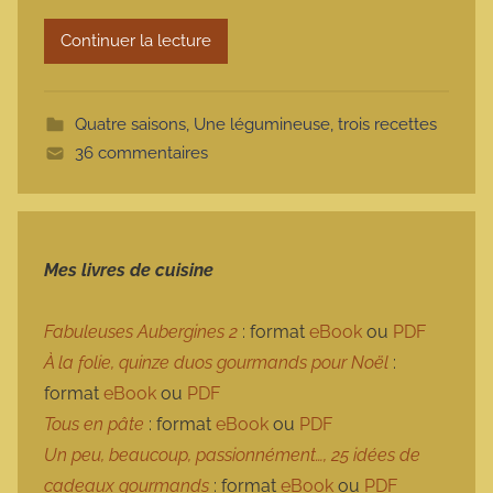
r
Continuer la lecture
m
o
t
Quatre saisons
,
Une légumineuse, trois recettes
t
36 commentaires
e
Mes livres de cuisine
Fabuleuses Aubergines 2
: format
eBook
ou
PDF
À la folie, quinze duos gourmands pour Noël
:
format
eBook
ou
PDF
Tous en pâte
: format
eBook
ou
PDF
Un peu, beaucoup, passionnément…, 25 idées de
cadeaux gourmands
: format
eBook
ou
PDF