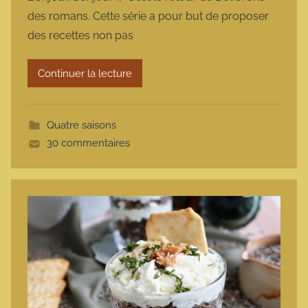
r
des romans. Cette série a pour but de proposer
m
des recettes non pas
a
r
Continuer la lecture
m
o
t
Quatre saisons
t
30 commentaires
e