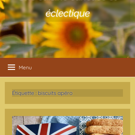
éclectique
Menu
Étiquette :
biscuits apéro