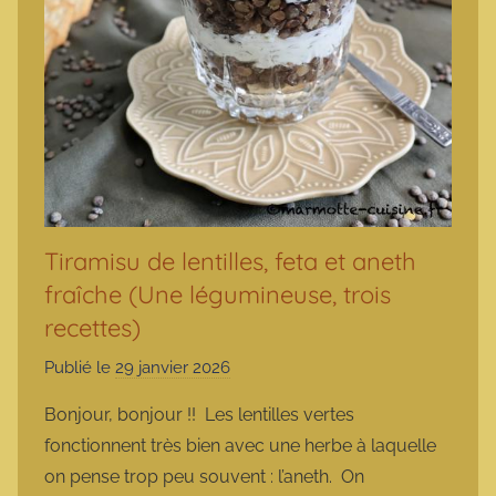
Tiramisu de lentilles, feta et aneth
fraîche (Une légumineuse, trois
recettes)
Publié le
29 janvier 2026
p
a
Bonjour, bonjour !! Les lentilles vertes
r
fonctionnent très bien avec une herbe à laquelle
m
on pense trop peu souvent : l’aneth. On
a