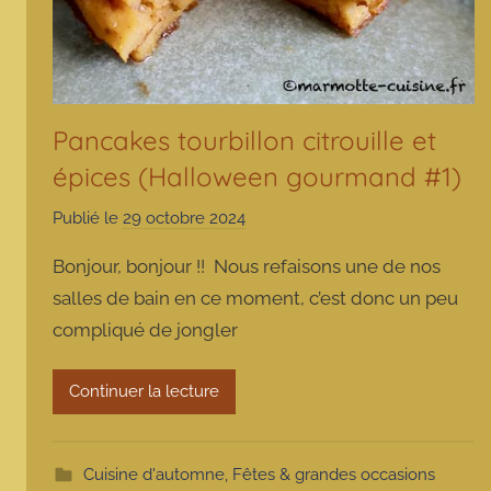
Pancakes tourbillon citrouille et
épices (Halloween gourmand #1)
Publié le
29 octobre 2024
p
a
Bonjour, bonjour !! Nous refaisons une de nos
r
salles de bain en ce moment, c’est donc un peu
m
compliqué de jongler
a
r
m
Continuer la lecture
o
t
t
Cuisine d'automne
,
Fêtes & grandes occasions