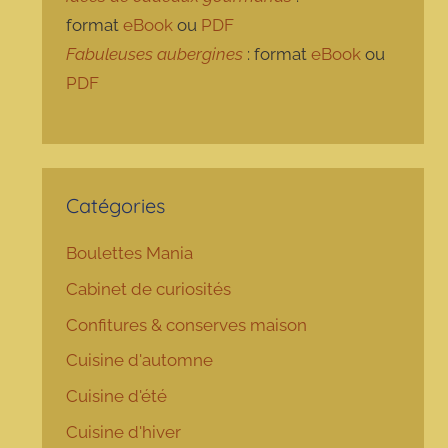
format
eBook
ou
PDF
Fabuleuses aubergines
: format
eBook
ou
PDF
Catégories
Boulettes Mania
Cabinet de curiosités
Confitures & conserves maison
Cuisine d'automne
Cuisine d'été
Cuisine d'hiver