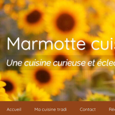
Aller au contenu
Marmotte cuis
Une cuisine curieuse et écle
Accueil
Ma cuisine tradi
Contact
Ré