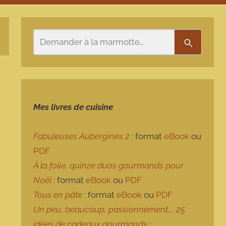
Rechercher
Recherch
Mes livres de cuisine
Fabuleuses Aubergines 2
: format
eBook
ou
PDF
À la folie, quinze duos gourmands pour
Noël
: format
eBook
ou
PDF
Tous en pâte
: format
eBook
ou
PDF
Un peu, beaucoup, passionnément…, 25
idées de cadeaux gourmands
: