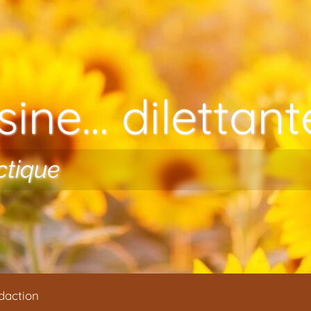
ine… dilettante
ctique
daction