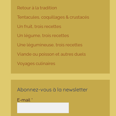
Retour à la tradition
Tentacules, coquillages & crustacés
Un fruit, trois recettes
Un légume, trois recettes
Une légumineuse, trois recettes
Viande ou poisson et autres duels
Voyages culinaires
Abonnez-vous à la newsletter
E-mail
*