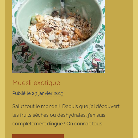
Muesli exotique
Publié le
29 janvier 2019
p
a
Salut tout le monde ! Depuis que j’ai découvert
r
les fruits séchés ou déshydratés, j’en suis
m
complétement dingue ! On connaît tous
a
r