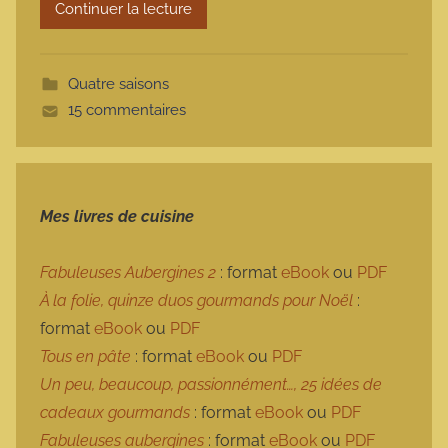
Continuer la lecture
m
o
t
Quatre saisons
t
15 commentaires
e
Mes livres de cuisine
Fabuleuses Aubergines 2
: format
eBook
ou
PDF
À la folie, quinze duos gourmands pour Noël
:
format
eBook
ou
PDF
Tous en pâte
: format
eBook
ou
PDF
Un peu, beaucoup, passionnément…, 25 idées de
cadeaux gourmands
: format
eBook
ou
PDF
Fabuleuses aubergines
: format
eBook
ou
PDF