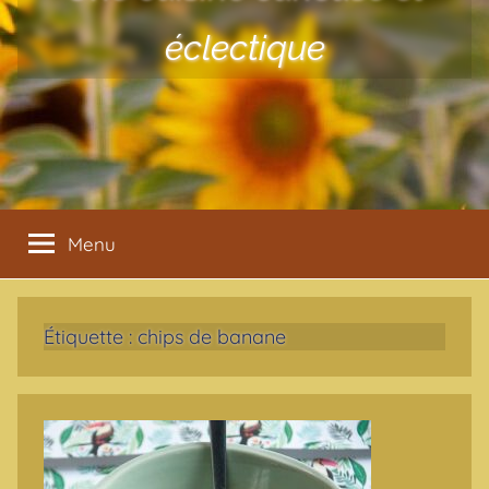
éclectique
Menu
Étiquette :
chips de banane