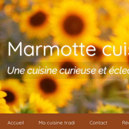
Aller au contenu
Marmotte cuis
Une cuisine curieuse et écle
Accueil
Ma cuisine tradi
Contact
Ré