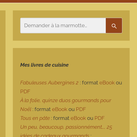
Rechercher
Recherch
Mes livres de cuisine
Fabuleuses Aubergines 2
: format
eBook
ou
PDF
À la folie, quinze duos gourmands pour
Noël
: format
eBook
ou
PDF
Tous en pâte
: format
eBook
ou
PDF
Un peu, beaucoup, passionnément…, 25
idées de cadeaux gourmands
: