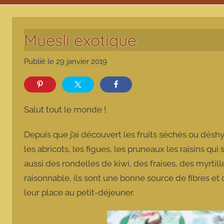
Muesli exotique
Publié le
29 janvier 2019
p
a
r
m
Salut tout le monde !
a
r
Depuis que j’ai découvert les fruits séchés ou désh
m
les abricots, les figues, les pruneaux les raisins qui
o
aussi des rondelles de kiwi, des fraises, des myrt
t
raisonnable, ils sont une bonne source de fibres et 
t
e
leur place au petit-déjeuner.