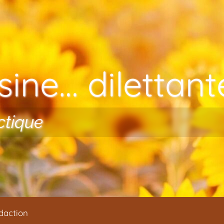
ine… dilettante
ctique
daction