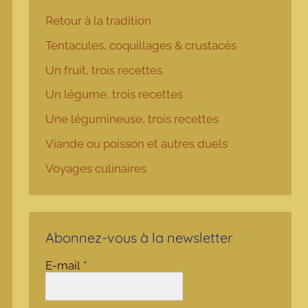
Retour à la tradition
Tentacules, coquillages & crustacés
Un fruit, trois recettes
Un légume, trois recettes
Une légumineuse, trois recettes
Viande ou poisson et autres duels
Voyages culinaires
Abonnez-vous à la newsletter
E-mail
*