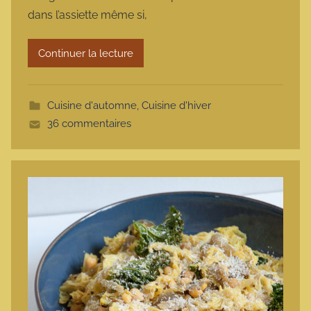
m
dans l’assiette même si,
a
r
Continuer la lecture
m
o
t
Cuisine d'automne
,
Cuisine d'hiver
t
36 commentaires
e