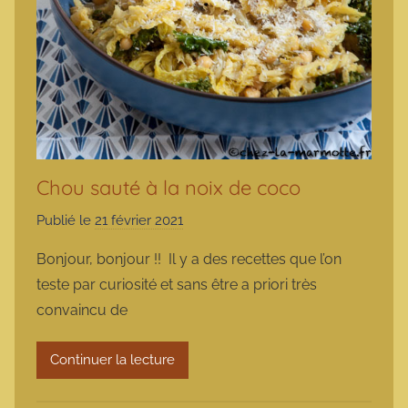
Chou sauté à la noix de coco
Publié le
21 février 2021
p
a
Bonjour, bonjour !! Il y a des recettes que l’on
r
teste par curiosité et sans être a priori très
m
convaincu de
a
r
Continuer la lecture
m
o