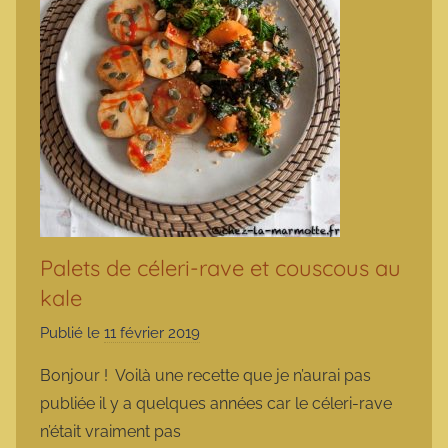
Palets de céleri-rave et couscous au
kale
Publié le
11 février 2019
p
a
Bonjour ! Voilà une recette que je n’aurai pas
r
publiée il y a quelques années car le céleri-rave
m
n’était vraiment pas
a