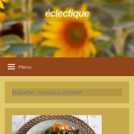
éclectique
Menu
Étiquette :
couscous complet