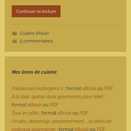
r
Continuer la lecture
m
o
t
Cuisine d'hiver
t
5 commentaires
e
Mes livres de cuisine
Fabuleuses Aubergines 2
: format
eBook
ou
PDF
À la folie, quinze duos gourmands pour Noël
:
format
eBook
ou
PDF
Tous en pâte
: format
eBook
ou
PDF
Un peu, beaucoup, passionnément…, 25 idées de
cadeaux gourmands
: format
eBook
ou
PDF