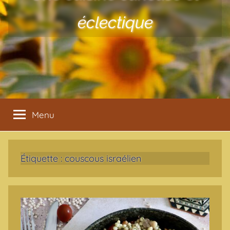
éclectique
Menu
Étiquette :
couscous israélien