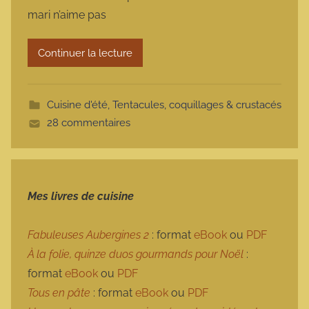
m
mari n’aime pas
a
r
Continuer la lecture
m
o
t
Cuisine d'été
,
Tentacules, coquillages & crustacés
t
28 commentaires
e
Mes livres de cuisine
Fabuleuses Aubergines 2
: format
eBook
ou
PDF
À la folie, quinze duos gourmands pour Noël
:
format
eBook
ou
PDF
Tous en pâte
: format
eBook
ou
PDF