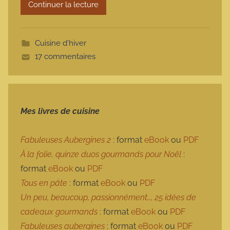
Continuer la lecture
m
o
t
Cuisine d'hiver
t
17 commentaires
e
Mes livres de cuisine
Fabuleuses Aubergines 2
: format
eBook
ou
PDF
À la folie, quinze duos gourmands pour Noël
:
format
eBook
ou
PDF
Tous en pâte
: format
eBook
ou
PDF
Un peu, beaucoup, passionnément…, 25 idées de
cadeaux gourmands
: format
eBook
ou
PDF
Fabuleuses aubergines
: format
eBook
ou
PDF