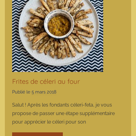
Frites de céleri au four
Publié le
5 mars 2018
p
a
Salut ! Après les fondants céleri-feta, je vous
r
propose de passer une étape supplémentaire
m
pour apprécier le céleri pour son
a
r