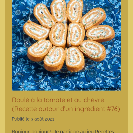
Roulé à la tomate et au chèvre
(Recette autour d’un ingrédient #76)
Publié le
3 août 2021
p
a
Bonjour, bonjour ! Je participe au jeu Recettes