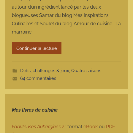
r
autour d’un ingrédient lancé par les deux
m
blogueuses Samar du blog Mes Inspirations
a
Culinaires et Soulef du blog Amour de cuisine. La
r
marraine
m
o
t
Continuer la lecture
t
e
Défis, challenges & jeux
,
Quatre saisons
64 commentaires
Mes livres de cuisine
Fabuleuses Aubergines 2
: format
eBook
ou
PDF