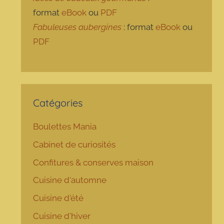
format
eBook
ou
PDF
Fabuleuses aubergines
: format
eBook
ou
PDF
Catégories
Boulettes Mania
Cabinet de curiosités
Confitures & conserves maison
Cuisine d'automne
Cuisine d'été
Cuisine d'hiver