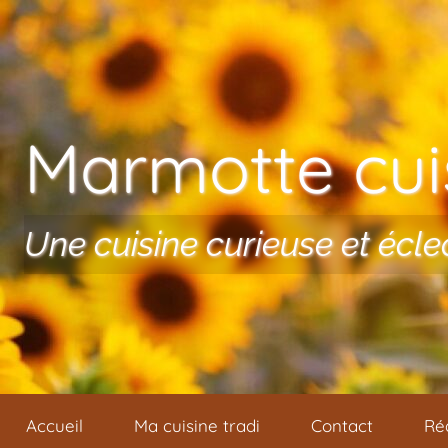
Aller au contenu
Marmotte cuis
Une cuisine curieuse et écle
Accueil
Ma cuisine tradi
Contact
Ré