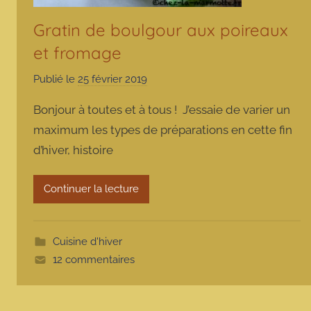
Gratin de boulgour aux poireaux
et fromage
Publié le
25 février 2019
p
a
Bonjour à toutes et à tous ! J’essaie de varier un
r
maximum les types de préparations en cette fin
m
d’hiver, histoire
a
r
m
Continuer la lecture
o
t
t
Cuisine d'hiver
e
12 commentaires