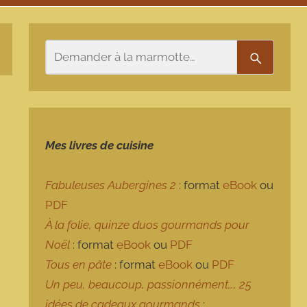
Rechercher
Recherch
Mes livres de cuisine
Fabuleuses Aubergines 2
: format
eBook
ou
PDF
À la folie, quinze duos gourmands pour
Noël
: format
eBook
ou
PDF
Tous en pâte
: format
eBook
ou
PDF
Un peu, beaucoup, passionnément…, 25
idées de cadeaux gourmands
: