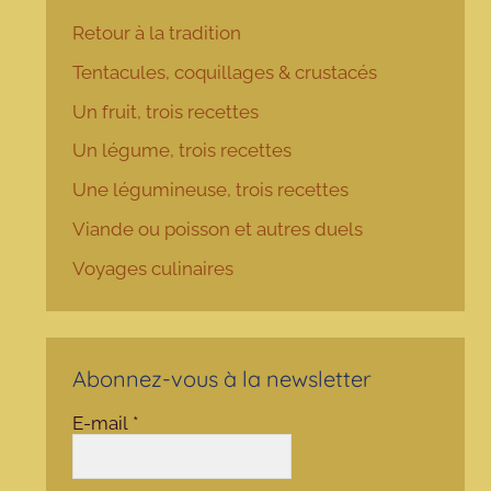
Retour à la tradition
Tentacules, coquillages & crustacés
Un fruit, trois recettes
Un légume, trois recettes
Une légumineuse, trois recettes
Viande ou poisson et autres duels
Voyages culinaires
Abonnez-vous à la newsletter
E-mail
*