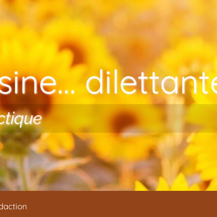
ine… dilettante
ctique
daction