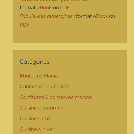
format
eBook
ou
PDF
Fabuleuses aubergines
: format
eBook
ou
PDF
Catégories
Boulettes Mania
Cabinet de curiosités
Confitures & conserves maison
Cuisine d'automne
Cuisine d'été
Cuisine d'hiver