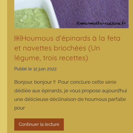
￼Houmous d’épinards à la feta
et navettes briochées (Un
légume, trois recettes)
Publié le
12 juin 2022
p
a
Bonjour, bonjour !! Pour conclure cette série
r
dédiée aux épinards, je vous propose aujourd’hui
m
une délicieuse déclinaison de houmous parfaite
a
pour
r
m
o
Continuer la lecture
t