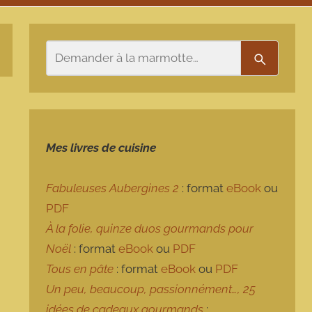
Rechercher
Recherch
Mes livres de cuisine
Fabuleuses Aubergines 2
: format
eBook
ou
PDF
À la folie, quinze duos gourmands pour
Noël
: format
eBook
ou
PDF
Tous en pâte
: format
eBook
ou
PDF
Un peu, beaucoup, passionnément…, 25
idées de cadeaux gourmands
: