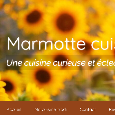
Aller au contenu
Marmotte cuis
Une cuisine curieuse et écle
Accueil
Ma cuisine tradi
Contact
Ré