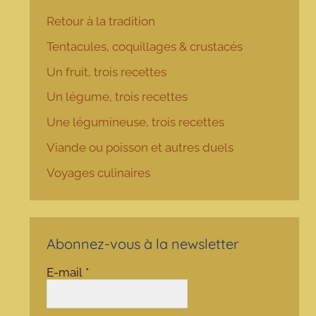
Retour à la tradition
Tentacules, coquillages & crustacés
Un fruit, trois recettes
Un légume, trois recettes
Une légumineuse, trois recettes
Viande ou poisson et autres duels
Voyages culinaires
Abonnez-vous à la newsletter
E-mail
*