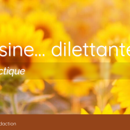
ine… dilettante
ctique
daction