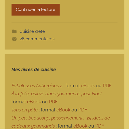
r
Continuer la lecture
m
o
t
Cuisine d'été
t
26 commentaires
e
Mes livres de cuisine
Fabuleuses Aubergines 2
: format
eBook
ou
PDF
À la folie, quinze duos gourmands pour Noël
:
format
eBook
ou
PDF
Tous en pâte
: format
eBook
ou
PDF
Un peu, beaucoup, passionnément…, 25 idées de
cadeaux gourmands
: format
eBook
ou
PDF