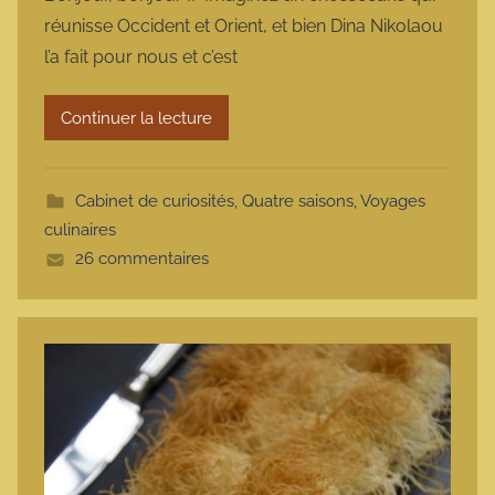
r
réunisse Occident et Orient, et bien Dina Nikolaou
m
l’a fait pour nous et c’est
a
r
Continuer la lecture
m
o
t
Cabinet de curiosités
,
Quatre saisons
,
Voyages
t
culinaires
e
26 commentaires