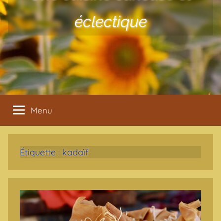
éclectique
Menu
Étiquette :
kadaïf