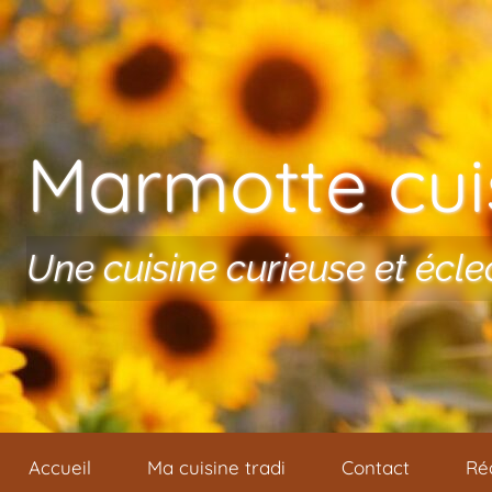
Aller au contenu
Marmotte cuis
Une cuisine curieuse et écle
Accueil
Ma cuisine tradi
Contact
Ré