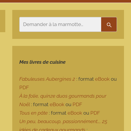
Rechercher
Recherch
Mes livres de cuisine
Fabuleuses Aubergines 2
: format
eBook
ou
PDF
À la folie, quinze duos gourmands pour
Noël
: format
eBook
ou
PDF
Tous en pâte
: format
eBook
ou
PDF
Un peu, beaucoup, passionnément…, 25
idées de cadeaux gourmands
: