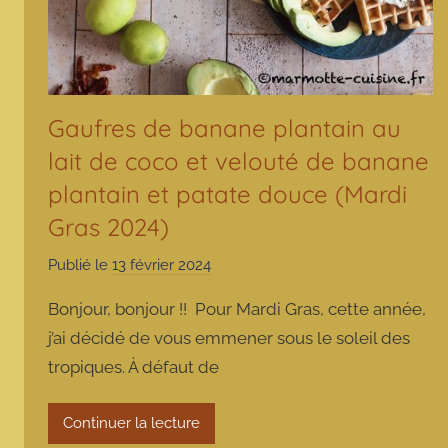
Gaufres de banane plantain au
lait de coco et velouté de banane
plantain et patate douce (Mardi
Gras 2024)
Publié le
13 février 2024
p
a
Bonjour, bonjour !! Pour Mardi Gras, cette année,
r
j’ai décidé de vous emmener sous le soleil des
m
tropiques. À défaut de
a
r
m
Continuer la lecture
o