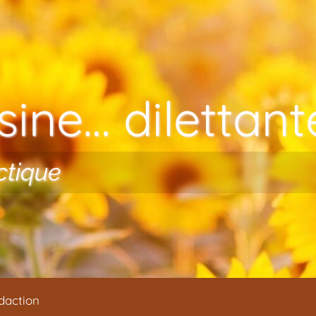
ine… dilettante
ctique
daction