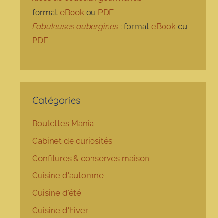
format
eBook
ou
PDF
Fabuleuses aubergines
: format
eBook
ou
PDF
Catégories
Boulettes Mania
Cabinet de curiosités
Confitures & conserves maison
Cuisine d'automne
Cuisine d'été
Cuisine d'hiver