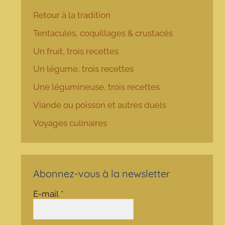
Retour à la tradition
Tentacules, coquillages & crustacés
Un fruit, trois recettes
Un légume, trois recettes
Une légumineuse, trois recettes
Viande ou poisson et autres duels
Voyages culinaires
Abonnez-vous à la newsletter
E-mail
*