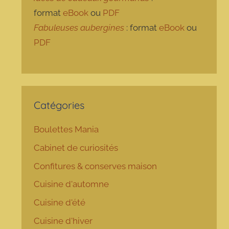
format
eBook
ou
PDF
Fabuleuses aubergines
: format
eBook
ou
PDF
Catégories
Boulettes Mania
Cabinet de curiosités
Confitures & conserves maison
Cuisine d'automne
Cuisine d'été
Cuisine d'hiver