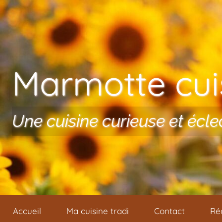
Aller au contenu
Marmotte cuis
Une cuisine curieuse et écle
Accueil
Ma cuisine tradi
Contact
Ré