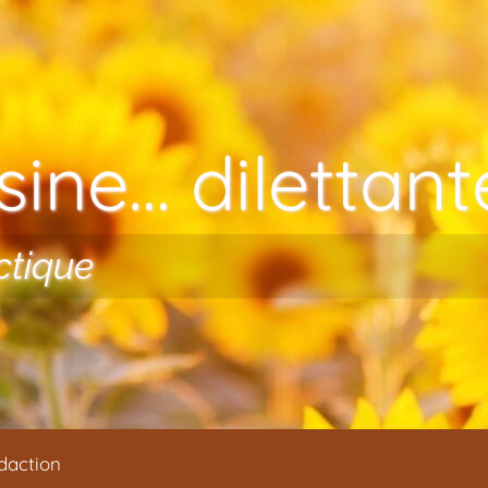
ine… dilettante
ctique
daction