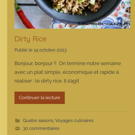
Dirty Rice
Publié le
14 octobre 2023
p
a
Bonjour, bonjour !! On termine notre semaine
r
avec un plat simple, économique et rapide à
m
réaliser : le dirty rice. Il s’agit
a
r
m
Continuer la lecture
o
t
t
Quatre saisons
,
Voyages culinaires
e
30 commentaires