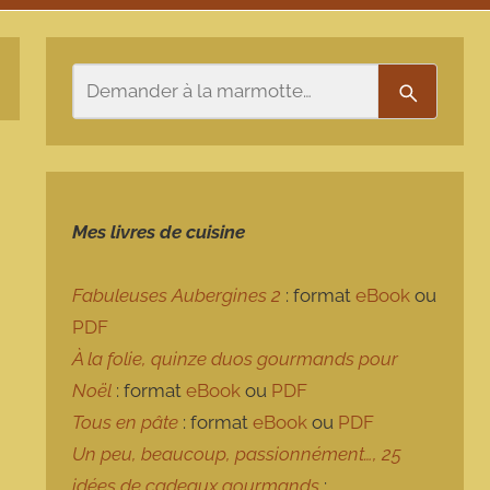
Rechercher
Recherch
Mes livres de cuisine
Fabuleuses Aubergines 2
: format
eBook
ou
PDF
À la folie, quinze duos gourmands pour
Noël
: format
eBook
ou
PDF
Tous en pâte
: format
eBook
ou
PDF
Un peu, beaucoup, passionnément…, 25
idées de cadeaux gourmands
: