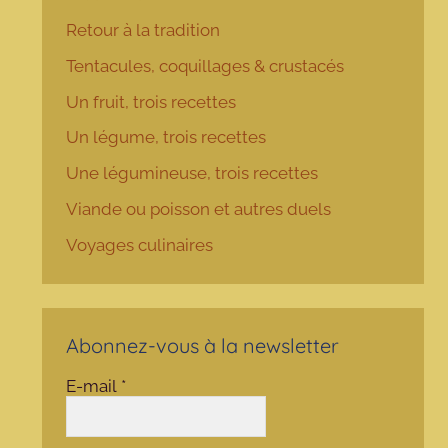
Retour à la tradition
Tentacules, coquillages & crustacés
Un fruit, trois recettes
Un légume, trois recettes
Une légumineuse, trois recettes
Viande ou poisson et autres duels
Voyages culinaires
Abonnez-vous à la newsletter
E-mail
*