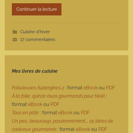
r
Continuer la lecture
m
o
t
Cuisine d'hiver
t
17 commentaires
e
Mes livres de cuisine
Fabuleuses Aubergines 2
: format
eBook
ou
PDF
À la folie, quinze duos gourmands pour Noël
:
format
eBook
ou
PDF
Tous en pâte
: format
eBook
ou
PDF
Un peu, beaucoup, passionnément…, 25 idées de
cadeaux gourmands
: format
eBook
ou
PDF