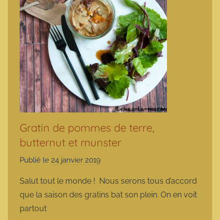
Gratin de pommes de terre,
butternut et munster
Publié le
24 janvier 2019
p
a
Salut tout le monde ! Nous serons tous d’accord
r
que la saison des gratins bat son plein. On en voit
m
partout
a