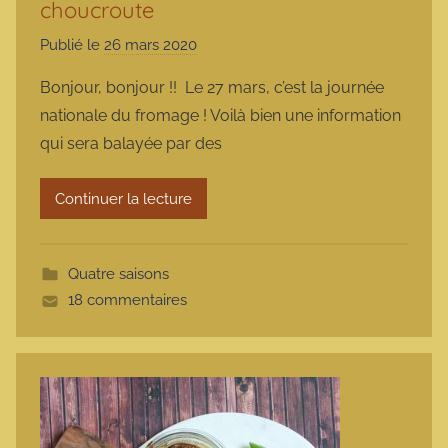
choucroute
Publié le
26 mars 2020
p
a
Bonjour, bonjour !! Le 27 mars, c’est la journée
r
nationale du fromage ! Voilà bien une information
m
qui sera balayée par des
a
r
Continuer la lecture
m
o
t
Quatre saisons
t
18 commentaires
e