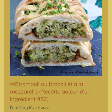
￼Stromboli au brocoli et à la
mozzarella (Recette autour d’un
ingrédient #82)
Publié le
3 février 2022
p