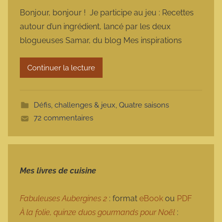
a
Bonjour, bonjour ! Je participe au jeu : Recettes
r
autour d’un ingrédient, lancé par les deux
m
blogueuses Samar, du blog Mes inspirations
a
r
Continuer la lecture
m
o
t
Défis, challenges & jeux
,
Quatre saisons
t
72 commentaires
e
Mes livres de cuisine
Fabuleuses Aubergines 2
: format
eBook
ou
PDF
À la folie, quinze duos gourmands pour Noël
: