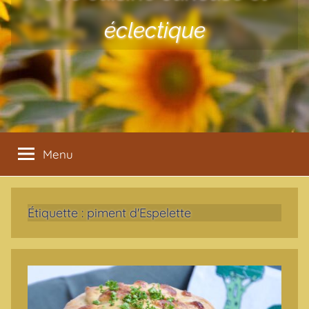
éclectique
Menu
Étiquette :
piment d'Espelette