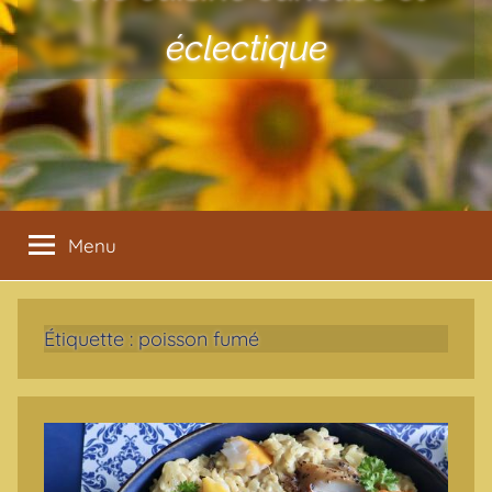
éclectique
Menu
Étiquette :
poisson fumé