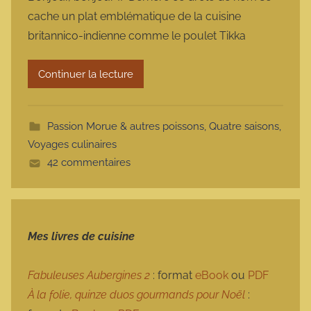
r
cache un plat emblématique de la cuisine
m
britannico-indienne comme le poulet Tikka
a
r
Continuer la lecture
m
o
t
Passion Morue & autres poissons
,
Quatre saisons
,
t
Voyages culinaires
e
42 commentaires
Mes livres de cuisine
Fabuleuses Aubergines 2
: format
eBook
ou
PDF
À la folie, quinze duos gourmands pour Noël
: