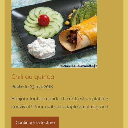
Chili au quinoa
Publié le
23 mai 2018
p
a
Bonjour tout le monde ! Le chili est un plat très
r
convivial ! Pour qu’il soit adapté au plus grand
m
a
Continuer la lecture
r