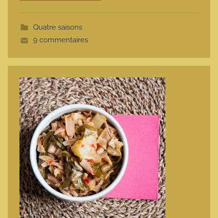
m
o
Quatre saisons
t
9 commentaires
t
e