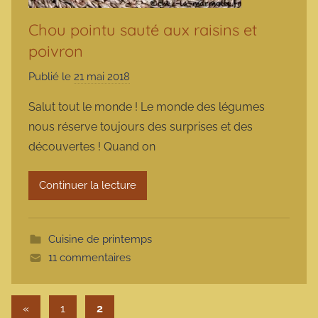
Chou pointu sauté aux raisins et
poivron
Publié le
21 mai 2018
p
a
Salut tout le monde ! Le monde des légumes
r
nous réserve toujours des surprises et des
m
découvertes ! Quand on
a
r
Continuer la lecture
m
o
t
Cuisine de printemps
t
11 commentaires
e
Pagination des publications
Publications précédentes
«
1
2