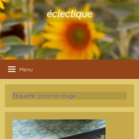
éclectique
Menu
Étiquette :
poivron rouge