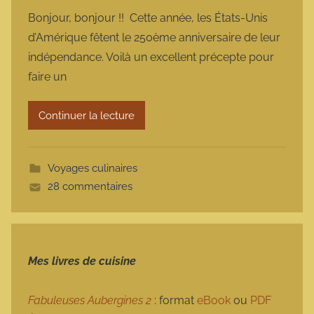
a
Bonjour, bonjour !! Cette année, les États-Unis
r
d’Amérique fêtent le 250ème anniversaire de leur
m
indépendance. Voilà un excellent précepte pour
a
faire un
r
m
Continuer la lecture
o
t
t
Voyages culinaires
e
28 commentaires
Mes livres de cuisine
Fabuleuses Aubergines 2
: format
eBook
ou
PDF