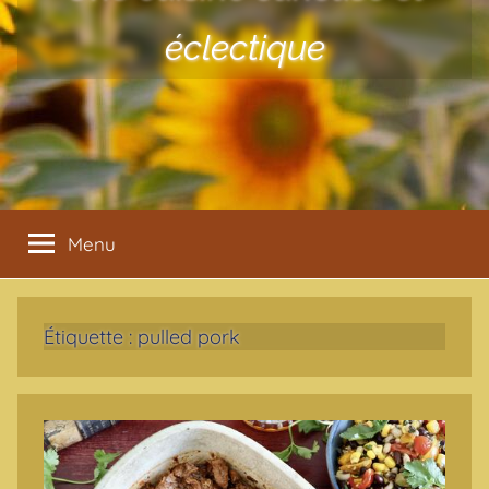
éclectique
Menu
Étiquette :
pulled pork