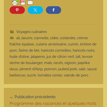
Voyages culinaires
ail
,
beurre
,
cannelle
,
cidre
,
coriandre
,
crème
fraîche épaisse
,
cuisine américaine
,
cumin
,
échine de
porc
,
farine de blé
,
haricots corneilles
,
haricots noirs
,
huile d'olive
,
jalapeno
,
jus de citron vert
,
lait
,
levure
sèche de boulanger
,
maïs
,
oeufs
,
oignon
,
paprika
doux
,
piment d'Alep
,
poivron
,
pulled pork
,
salé
,
sauce
barbecue
,
sucré
,
tomates cerise
,
viande de porc
Navigation de l’article
Publication précédente
Programme des vacances et quelques mots