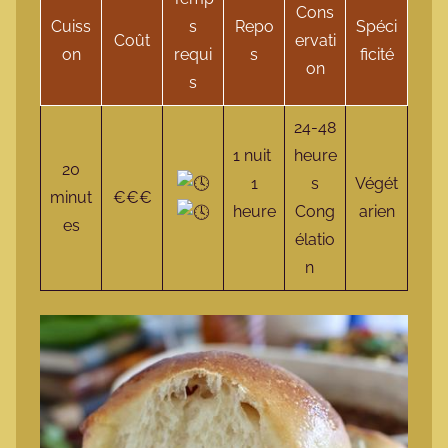
Cons
Cuiss
s
Repo
Spéci
Coût
ervati
on
requi
s
ficité
on
s
24-48
1 nuit
heure
20
1
s
Végét
minut
€€€
heure
Cong
arien
es
élatio
n