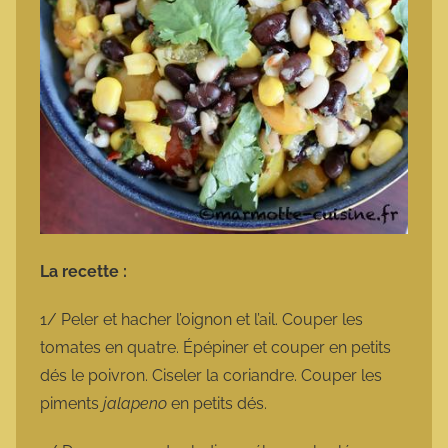
La recette :
1/ Peler et hacher l’oignon et l’ail. Couper les
tomates en quatre. Épépiner et couper en petits
dés le poivron. Ciseler la coriandre. Couper les
piments
jalapeno
en petits dés.