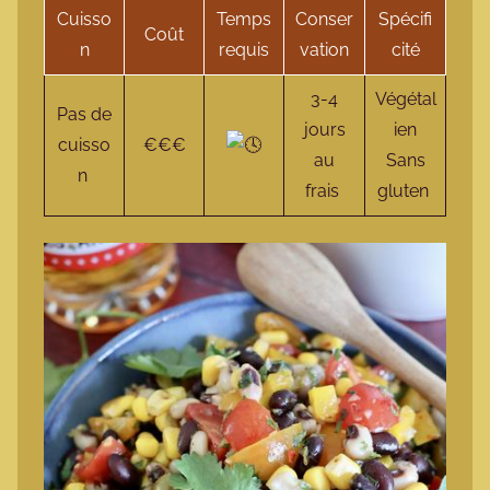
Cuisso
Temps
Conser
Spécifi
Coût
n
requis
vation
cité
3-4
Végétal
Pas de
jours
ien
cuisso
€€€
au
Sans
n
frais
gluten