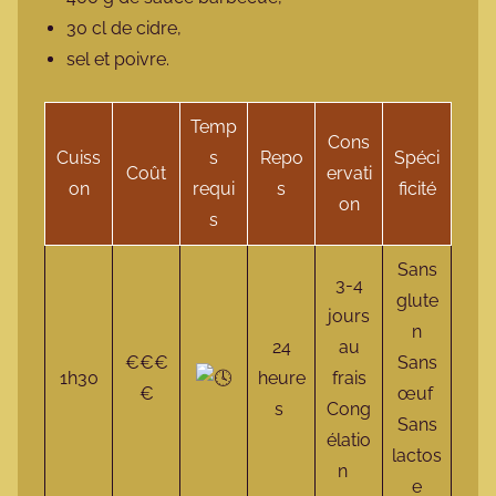
30 cl de cidre,
sel et poivre.
Temp
Cons
Cuiss
s
Repo
Spéci
Coût
ervati
on
requi
s
ficité
on
s
Sans
3-4
glute
jours
n
24
au
€€€
Sans
1h30
heure
frais
€
œuf
s
Cong
Sans
élatio
lactos
n
e