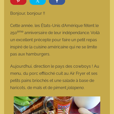
r
m
Bonjour, bonjour !!
a
r
Cette année, les États-Unis d’Amérique fêtent le
m
ème
250
anniversaire de leur indépendance. Voilà
o
un excellent précepte pour faire un petit repas
t
inspiré de la cuisine américaine qui ne se limite
t
pas aux hamburgers.
e
Aujourd’hui, direction le pays des cowboys ! Au
menu, du porc effiloché cuit au Air Fryer et ses
petits pains briochés et une salade à base de
haricots, de maïs et de piment
jalapeno
.