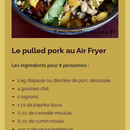
Le pulled pork au Air Fryer
Les ingrédients pour 8 personnes :
2 kg d’épaule ou d’échine de porc désossée,
4 gousses d’ail,
2 oignons,
1 cs de paprika doux,
½ cc de cannelle moulue,
½ cc de cumin moulu,
400 g de sauce barbecue,