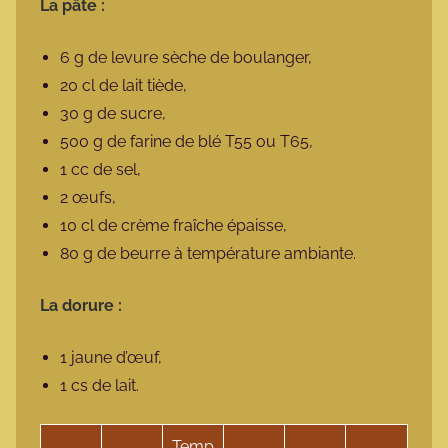
La pâte :
6 g de levure sèche de boulanger,
20 cl de lait tiède,
30 g de sucre,
500 g de farine de blé T55 ou T65,
1 cc de sel,
2 œufs,
10 cl de crème fraîche épaisse,
80 g de beurre à température ambiante.
La dorure :
1 jaune d’œuf,
1 cs de lait.
Temp