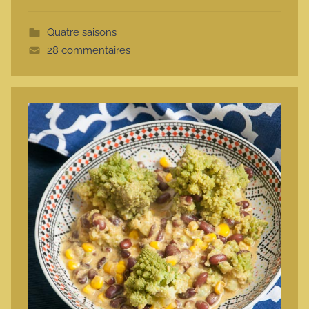
t
Quatre saisons
t
28 commentaires
e