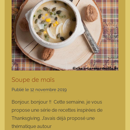
Soupe de maïs
Publié le
12 novembre 2019
p
a
Bonjour, bonjour !! Cette semaine, je vous
r
propose une série de recettes inspirées de
m
Thanksgiving. J’avais déjà proposé une
a
thématique autour
r