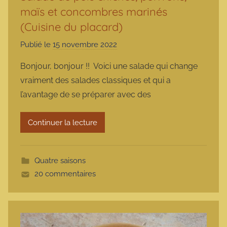
maïs et concombres marinés
(Cuisine du placard)
Publié le
15 novembre 2022
p
a
Bonjour, bonjour !! Voici une salade qui change
r
vraiment des salades classiques et qui a
m
l’avantage de se préparer avec des
a
r
Continuer la lecture
m
o
t
Quatre saisons
t
20 commentaires
e