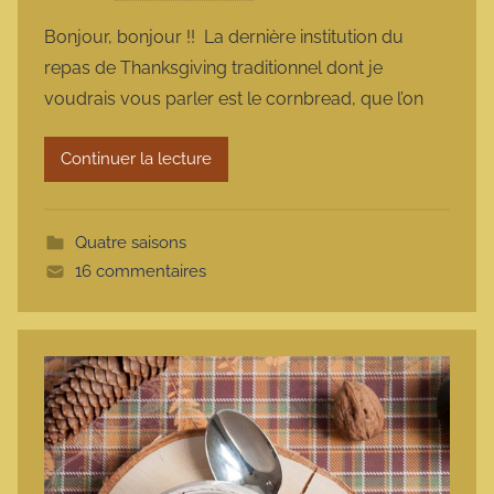
a
Bonjour, bonjour !! La dernière institution du
r
repas de Thanksgiving traditionnel dont je
m
voudrais vous parler est le cornbread, que l’on
a
r
Continuer la lecture
m
o
t
Quatre saisons
t
16 commentaires
e