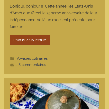
a
Bonjour, bonjour !! Cette année, les États-Unis
r
d’Amérique fêtent le 250ème anniversaire de leur
m
indépendance. Voilà un excellent précepte pour
a
faire un
r
m
Continuer la lecture
o
t
t
Voyages culinaires
e
28 commentaires