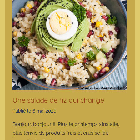
Une salade de riz qui change
Publié le
6 mai 2020
p
a
Bonjour, bonjour !! Plus le printemps s’installe,
r
plus l’envie de produits frais et crus se fait
m