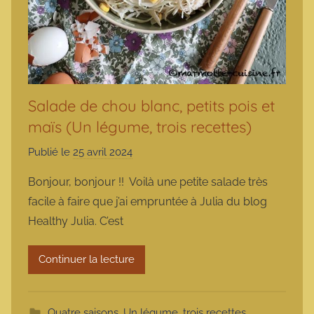
Salade de chou blanc, petits pois et
maïs (Un légume, trois recettes)
Publié le
25 avril 2024
p
a
Bonjour, bonjour !! Voilà une petite salade très
r
facile à faire que j’ai empruntée à Julia du blog
m
Healthy Julia. C’est
a
r
Continuer la lecture
m
o
t
Quatre saisons
,
Un légume, trois recettes