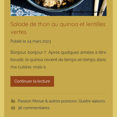
Salade de thon au quinoa et lentilles
vertes
Publié le
24 mars 2023
p
a
Bonjour, bonjour !! Après quelques années à être
r
boudé, le quinoa revient de temps en temps dans
m
ma cuisine, mais à
a
r
Continuer la lecture
m
o
t
Passion Morue & autres poissons
,
Quatre saisons
t
36 commentaires
e