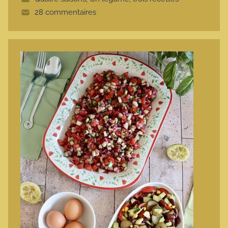
t
28 commentaires
e