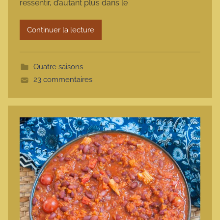
ressentir, d’autant plus dans le
a
r
Continuer la lecture
m
o
t
Quatre saisons
t
23 commentaires
e