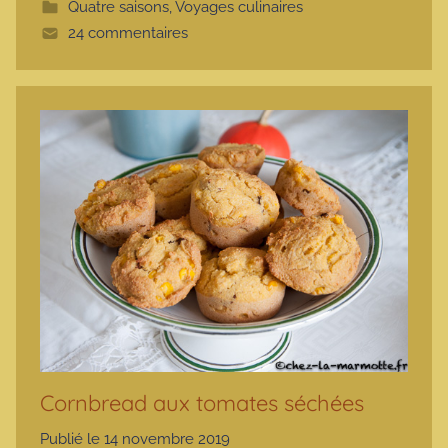
Quatre saisons
,
Voyages culinaires
t
24 commentaires
e
Cornbread aux tomates séchées
Publié le
14 novembre 2019
p