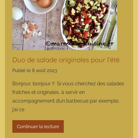
Duo de salade originales pour l’été
Publié le
8 août 2023
p
a
Bonjour, bonjour !! Si vous cherchez des salades
r
fraîches et originales, à servir en
m
accompagnement d’un barbecue par exemple,
a
j’ai ce
r
m
Continuer la lecture
o
t