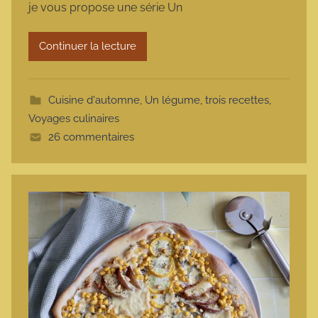
je vous propose une série Un
a
r
Continuer la lecture
m
o
t
Cuisine d'automne
,
Un légume, trois recettes
,
t
Voyages culinaires
e
26 commentaires