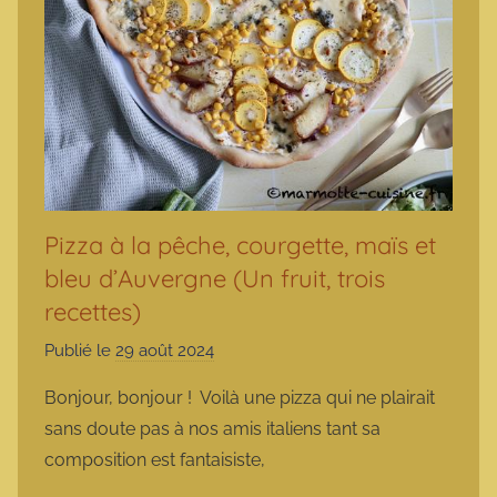
Pizza à la pêche, courgette, maïs et
bleu d’Auvergne (Un fruit, trois
recettes)
Publié le
29 août 2024
p
a
Bonjour, bonjour ! Voilà une pizza qui ne plairait
r
sans doute pas à nos amis italiens tant sa
m
composition est fantaisiste,
a
r