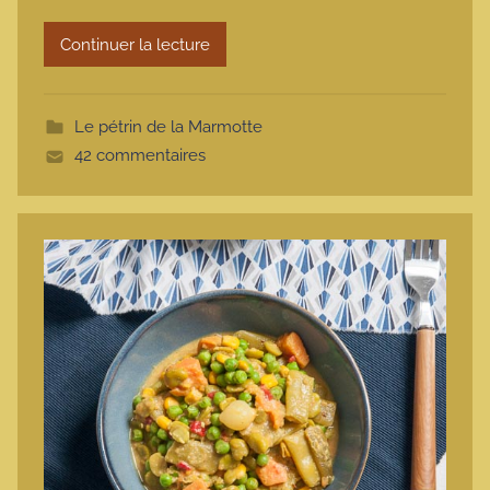
r
Continuer la lecture
m
o
t
Le pétrin de la Marmotte
t
42 commentaires
e