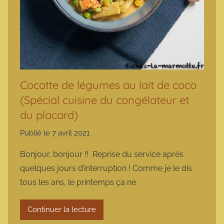
Cocotte de légumes au lait de coco
(Spécial cuisine du congélateur et
du placard)
Publié le
7 avril 2021
p
a
Bonjour, bonjour !! Reprise du service après
r
quelques jours d’interruption ! Comme je le dis
m
tous les ans, le printemps ça ne
a
r
Continuer la lecture
m
o