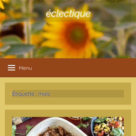
éclectique
Menu
Étiquette :
maïs