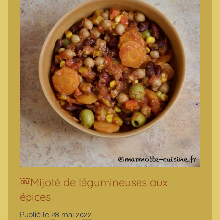
￼Mijoté de légumineuses aux
épices
Publié le
28 mai 2022
p