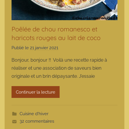
Poêlée de chou romanesco et
haricots rouges au lait de coco
Publié le
21 janvier 2021
p
a
Bonjour, bonjour !! Voilà une recette rapide à
r
réaliser et une association de saveurs bien
m
originale et un brin dépaysante. J’essaie
a
r
Continuer la lecture
m
o
t
Cuisine d'hiver
t
32 commentaires
e