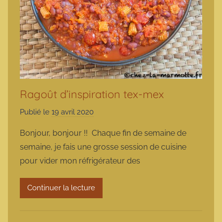
Ragoût d’inspiration tex-mex
Publié le
19 avril 2020
p
a
Bonjour, bonjour !! Chaque fin de semaine de
r
semaine, je fais une grosse session de cuisine
m
pour vider mon réfrigérateur des
a
r
Continuer la lecture
m
o
t