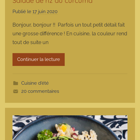
Salade de riz au curcuma
Publié le
17 juin 2020
p
a
Bonjour, bonjour !! Parfois un tout petit détail fait
r
une grosse différence ! En cuisine, la couleur rend
m
tout de suite un
a
r
Continuer la lecture
m
o
t
Cuisine d'été
t
20 commentaires
e