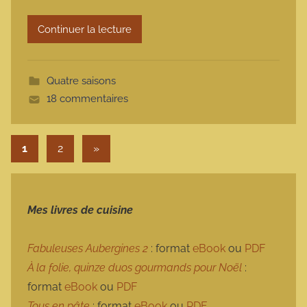
m
Continuer la lecture
o
t
t
Quatre saisons
e
18 commentaires
Pagination des publications
Articles suivants
1
2
»
Mes livres de cuisine
Fabuleuses Aubergines 2
: format
eBook
ou
PDF
À la folie, quinze duos gourmands pour Noël
:
format
eBook
ou
PDF
Tous en pâte
: format
eBook
ou
PDF