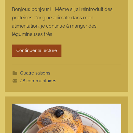
a
Bonjour, bonjour !! Même si j’ai réintroduit des
r
protéines d’origine animale dans mon
m
alimentation, je continue à manger des
a
légumineuses très
r
m
Continuer la lecture
o
t
t
Quatre saisons
e
28 commentaires