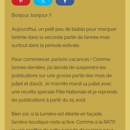
r
m
Bonjour, bonjour !!
a
r
Aujourd’hui, un petit peu de blabla pour marquer
m
l’entrée dans la seconde partie de l’année mais
o
surtout dans la période estivale.
t
t
Pour commencer, parlons vacances ! Comme
e
l’année dernière, j’ai décidé de suspendre les
publications sur une grosse partie des mois de
juillet et d’août. Je m’arrête mardi 14 juillet avec
une recette spéciale Fête Nationale et je reprends
les publications à partir du 25 août.
Bien sûr, si la lumière est éteinte en façade,
l’arrière-boutique reste active. Comme à la RATP,