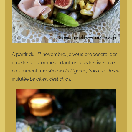
er
À partir du 1
novembre, je vous proposerai des
recettes d’automne et d’autres plus festives avec
notamment une série «
Un légume, trois recettes
»
intitulée
Le céleri, c’est chic !
.