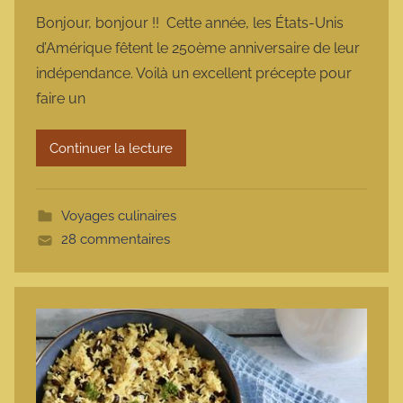
a
Bonjour, bonjour !! Cette année, les États-Unis
r
d’Amérique fêtent le 250ème anniversaire de leur
m
indépendance. Voilà un excellent précepte pour
a
faire un
r
m
Continuer la lecture
o
t
t
Voyages culinaires
e
28 commentaires