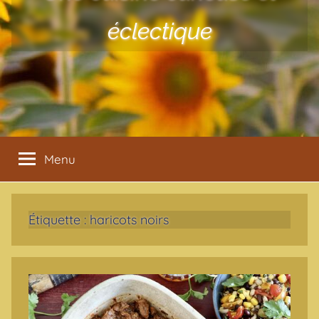
éclectique
Menu
Étiquette :
haricots noirs