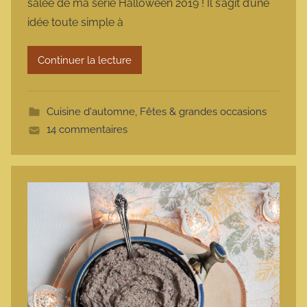
salée de ma série Halloween 2019 ! Il s’agit d’une
m
idée toute simple à
a
r
Continuer la lecture
m
o
t
Cuisine d'automne
,
Fêtes & grandes occasions
t
14 commentaires
e