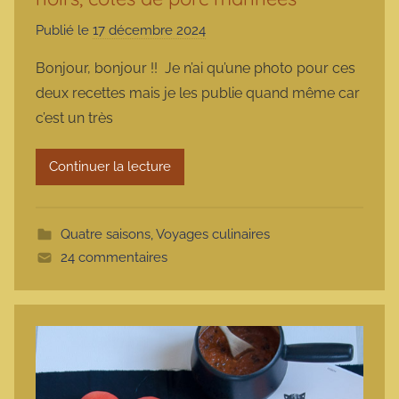
Publié le
17 décembre 2024
p
a
Bonjour, bonjour !! Je n’ai qu’une photo pour ces
r
deux recettes mais je les publie quand même car
m
c’est un très
a
r
Continuer la lecture
m
o
t
Quatre saisons
,
Voyages culinaires
t
24 commentaires
e