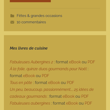
o
t
Fêtes & grandes occasions
t
10 commentaires
e
Mes livres de cuisine
Fabuleuses Aubergines 2
: format
eBook
ou
PDF
À la folie, quinze duos gourmands pour Noël
:
format
eBook
ou
PDF
Tous en pâte
: format
eBook
ou
PDF
Un peu, beaucoup, passionnément…, 25 idées de
cadeaux gourmands
: format
eBook
ou
PDF
Fabuleuses aubergines
: format
eBook
ou
PDF