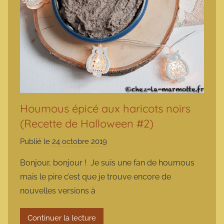
Houmous épicé aux haricots noirs
(Recette de Halloween #2)
Publié le
24 octobre 2019
p
a
Bonjour, bonjour ! Je suis une fan de houmous
r
mais le pire c’est que je trouve encore de
m
nouvelles versions à
a
r
Continuer la lecture
m