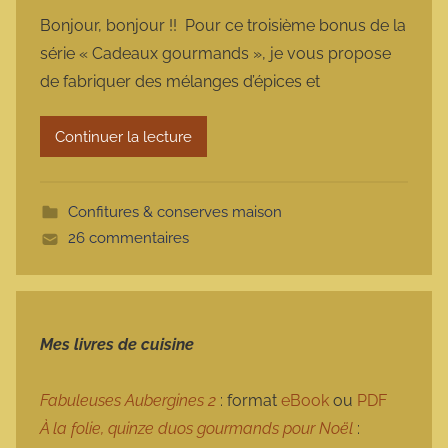
a
Bonjour, bonjour !! Pour ce troisième bonus de la
r
série « Cadeaux gourmands », je vous propose
m
de fabriquer des mélanges d’épices et
a
r
Continuer la lecture
m
o
t
Confitures & conserves maison
t
26 commentaires
e
Mes livres de cuisine
Fabuleuses Aubergines 2
: format
eBook
ou
PDF
À la folie, quinze duos gourmands pour Noël
: