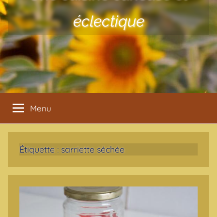
éclectique
Menu
Étiquette :
sarriette séchée