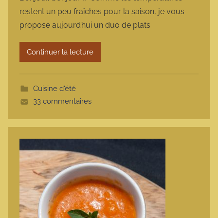
r
restent un peu fraîches pour la saison, je vous
m
propose aujourd’hui un duo de plats
a
r
Continuer la lecture
m
o
t
Cuisine d'été
t
33 commentaires
e