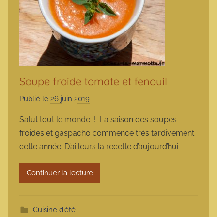
Soupe froide tomate et fenouil
Publié le
26 juin 2019
p
a
Salut tout le monde !! La saison des soupes
r
froides et gaspacho commence très tardivement
m
cette année. D’ailleurs la recette d’aujourd’hui
a
r
Continuer la lecture
m
o
t
Cuisine d'été
t